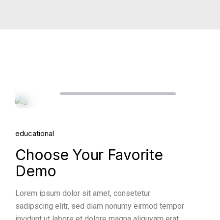
Audio
00:00
00:00
Player
25.
educational
May, 2022
Choose Your Favorite
Demo
Lorem ipsum dolor sit amet, consetetur
sadipscing elitr, sed diam nonumy eirmod tempor
invidunt ut labore et dolore magna aliquyam erat,