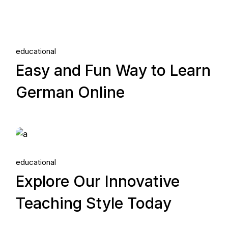
educational
Easy and Fun Way to Learn
German Online
25.
educational
May, 2022
Explore Our Innovative
Teaching Style Today