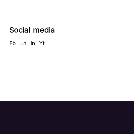
Start and Grow a
Marketing Agency
Social media
Learn more
Fb
Ln
In
Yt